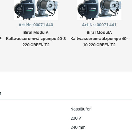
Art-Nr.: 00071.440
Art-Nr.: 00071.441
Biral ModulA
Biral ModulA
F-
Kaltwasserumwälzpumpe 40-8
Kaltwasserumwälzpumpe 40-
220 GREEN T2
10 220 GREEN T2
n
Nassläufer
230 V
240 mm