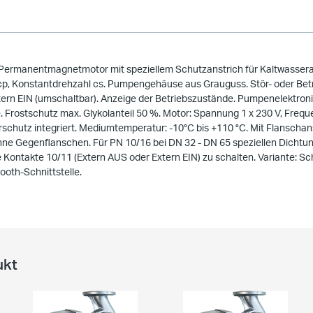
Permanentmagnetmotor mit speziellem Schutzanstrich für Kaltwassera
cp, Konstantdrehzahl cs. Pumpengehäuse aus Grauguss. Stör- oder Be
Extern EIN (umschaltbar). Anzeige der Betriebszustände. Pumpenelektron
Frostschutz max. Glykolanteil 50 %. Motor: Spannung 1 x 230 V, Freque
torschutz integriert. Mediumtemperatur: -10°C bis +110 °C. Mit Flanscha
ne Gegenflanschen. Für PN 10/16 bei DN 32 - DN 65 speziellen Dichtung
Kontakte 10/11 (Extern AUS oder Extern EIN) zu schalten. Variante: Sc
ooth-Schnittstelle.
ukt