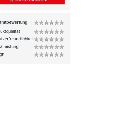
amtbewertung
uktqualität
tzerfreundlichkeit
s/Leistung
ign