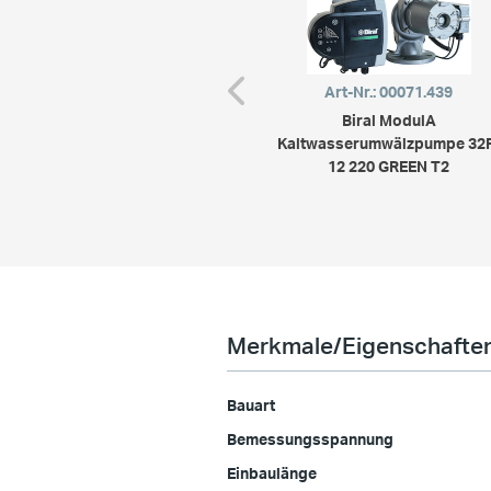
Art-Nr.: 00071.439
Biral ModulA
Kaltwasserumwälzpumpe 32
12 220 GREEN T2
Merkmale/Eigenschafte
Bauart
Bemessungsspannung
Einbaulänge