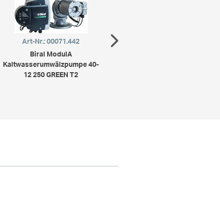
Art-Nr.: 00071.442
Art-Nr.: 00071.443
Biral ModulA
Biral ModulA
Kaltwasserumwälzpumpe 40-
Kaltwasserumwälzpumpe 40-
Ka
12 250 GREEN T2
18 250 GREEN T2