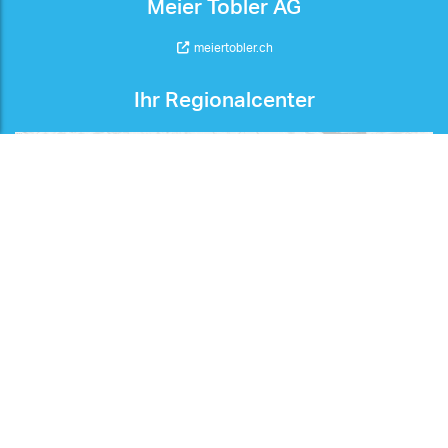
Meier Tobler AG
meiertobler.ch
Ihr Regionalcenter
Suchen
Support & Services
Kontakt